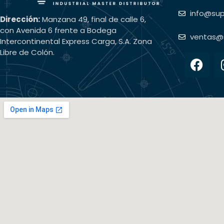
info@su
Dirección:
Manzana 49, final de calle 6,
con Avenida 6 frente a Bodega
ventas@
Intercontinental Express Carga, S.A. Zona
Libre de Colón.