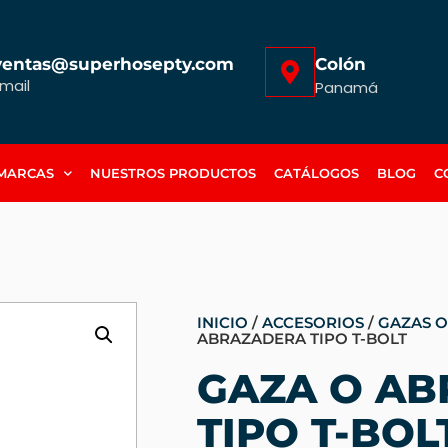
ventas@superhosepty.com
Colón
mail
Panamá
MARCAS
NUESTROS PRODUCTOS
CATÁLOGOS
BLOG
C
INICIO
/
ACCESORIOS
/
GAZAS 
ABRAZADERA TIPO T-BOLT
GAZA O A
TIPO T-BOL